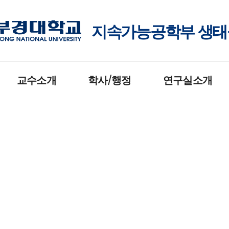
지속가능공학부 생
교수소개
학사/행정
연구실소개
교수소개
교과과정
도시 및 산업생태공학 연
구실
장학제도
시스템생태학 연구실
학사일정
생태복원공학 연구실
전공시간표
생태계모델링 연구실